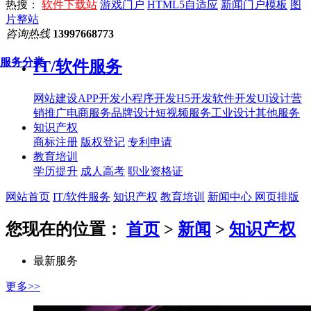
热搜：
软件下载站
游戏门户
HTML5自适应
新闻门户模板
图
片整站
咨询热线
13997668773
服务分类
IT/软件服务
网站建设
APP开发
小程序开发
H5开发
软件开发
UI设计
营
销推广
电商服务
品牌设计
短视频服务
工业设计
其他服务
知识产权
商标注册
版权登记
专利申请
教育培训
学历提升
成人高考
职业资格证
网站首页
IT/软件服务
知识产权
教育培训
新闻中心
网页排版
您现在的位置：
首页
>
新闻
>
知识产权
最新服务
更多>>