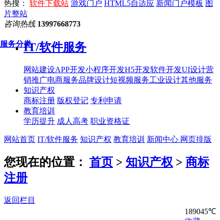
热搜：
软件下载站
游戏门户
HTML5自适应
新闻门户模板
图
片整站
咨询热线
13997668773
服务分类
IT/软件服务
网站建设
APP开发
小程序开发
H5开发
软件开发
UI设计
营
销推广
电商服务
品牌设计
短视频服务
工业设计
其他服务
知识产权
商标注册
版权登记
专利申请
教育培训
学历提升
成人高考
职业资格证
网站首页
IT/软件服务
知识产权
教育培训
新闻中心
网页排版
您现在的位置：
首页
>
知识产权
>
商标
注册
返回栏目
189045℃