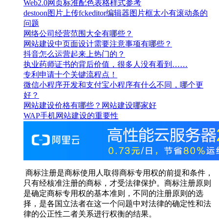
Web2.0网页标准配色表格样式参考
destoon图片上传fckeditor编辑器图片框太小有滚动条的
问题
网络公司经营范围大全有哪些？
网站建设中页面设计需要注意事项有哪些？
抖音怎么运营起来上热门的？
执业药师证书的背后价值，很多人没有看到……
专利申请十个关键流程点！
微信小程序开发和支付宝小程序有什么不同，哪个更
好？
网站建设价格有哪些？网站建设哪家好
WAP手机网站建设的重要性
商标注册是商标使用人取得商标专用权的前提和条件，
只有经核准注册的商标，才受法律保护。商标注册原则
是确定商标专用权的基本准则，不同的注册原则的选
择，是各国立法者在这一个问题中对法律的确定性和法
律的公正性二者关系进行权衡的结果。